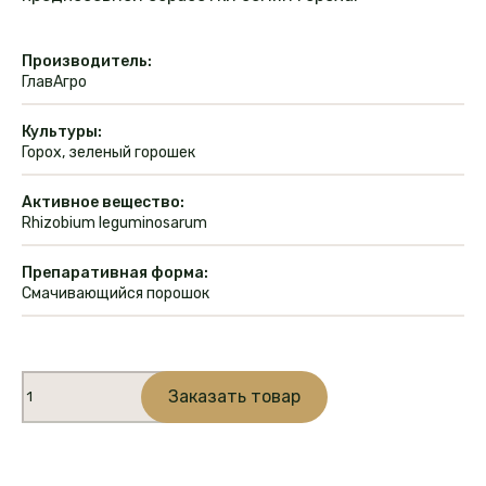
Производитель:
ГлавАгро
Культуры:
Горох, зеленый горошек
Активное вещество:
Rhizobium leguminosarum
Препаративная форма:
Смачивающийся порошок
Количество
Заказать товар
товара
Альфариз
Горох