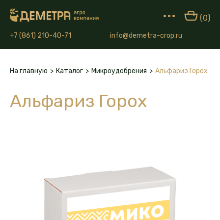
•••
(0)
+7 (861) 210-40-71
info@demetra-crop.ru
На главную
>
Каталог
>
Микроудобрения
>
Альфариз Горох
Альфариз Горох