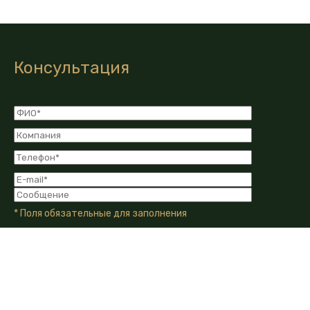
Консультация
* Поля обязательные для заполнения
Я даю Согласие на обработку моих персональных
данных в соответствии с Политикой конфиденциальности
компании.
Я даю согласие на получение информационных и
рекламных сообщений от компании по email, телефону или
другим каналам связи.