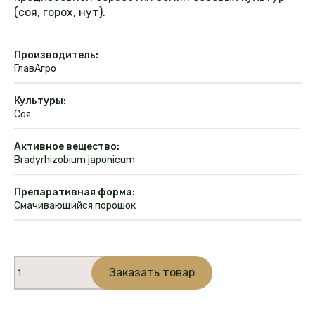
(соя, горох, нут).
Производитель:
ГлавАгро
Культуры:
Соя
Активное вещество:
Bradyrhizobium japonicum
Препаративная форма:
Смачивающийся порошок
Количество
Заказать товар
товара
Альфариз
Соя