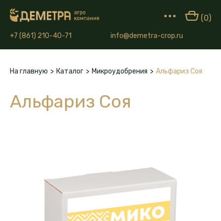
•••
(0)
+7 (861) 210-40-71
info@demetra-crop.ru
На главную
>
Каталог
>
Микроудобрения
>
Альфариз Соя
Альфариз Соя