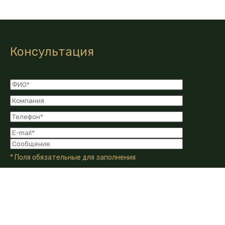
Консультация
* Поля обязательные для заполнения
Я даю Согласие на обработку моих персональных
данных в соответствии с Политикой конфиденциальности
компании.
Я даю согласие на получение информационных и
рекламных сообщений от компании по email, телефону или
другим каналам связи.