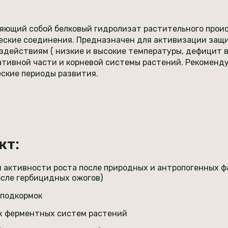
яющий собой белковый гидролизат растительного про
ческие соединения. Предназначен для активизации защ
ействиям ( низкие и высокие температуры, дефицит вод
ативной части и корневой системы растений. Рекоменду
еские периоды развития.
кт:
 активности роста после природных и антропогенных 
осле гербицидных ожогов)
 подкормок
х ферментных систем растений