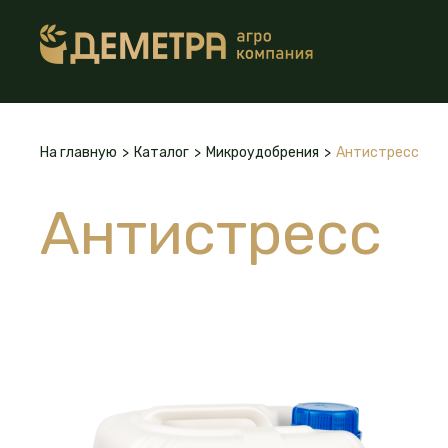
На главную
>
Каталог
>
Микроудобрения
>
Антистресс
Антистресс