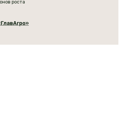
онов роста
«
ГлавАгро»