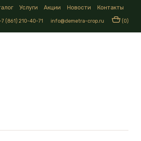
талог
Услуги
Акции
Новости
Контакты
+7 (861) 210-40-71
info@demetra-crop.ru
(0)