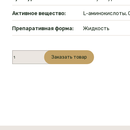
Активное вещество:
L-аминокислоты, 
Препаративная форма:
Жидкость
Количество
Заказать товар
товара
Антистресс