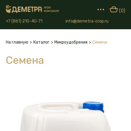
•••
(0)
+7 (861) 210-40-71
info@demetra-crop.ru
На главную
>
Каталог
>
Микроудобрения
>
Семена
Семена