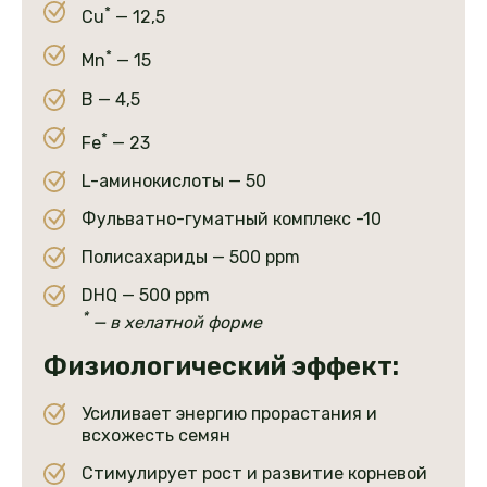
*
Cu
— 12,5
*
Mn
— 15
B — 4,5
*
Fe
— 23
L-аминокислоты — 50
Фульватно-гуматный комплекс -10
Полисахариды — 500 ppm
DHQ — 500 ppm
*
— в хелатной форме
Физиологический эффект:
Усиливает энергию прорастания и
всхожесть семян
Стимулирует рост и развитие корневой