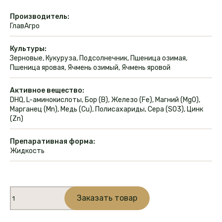
Производитель:
ГлавАгро
Культуры:
Зерновые, Кукуруза, Подсолнечник, Пшеница озимая,
Пшеница яровая, Ячмень озимый, Ячмень яровой
Активное вещество:
DHQ, L-аминокислоты, Бор (B), Железо (Fe), Магний (MgO),
Марганец (Mn), Медь (Cu), Полисахариды, Сера (SO3), Цинк
(Zn)
Препаративная форма:
Жидкость
Количество
Заказать товар
товара
Семена