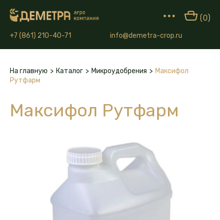
•••
(0)
+7 (861) 210-40-71
info@demetra-crop.ru
На главную
>
Каталог
>
Микроудобрения
>
Максифол
Рутфарм
Максифол Рутфарм