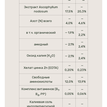
Экстракт Ascophyllum
—
—
nodosum
17,5%
20,3%
—
—
Азот (N) всего
4,0%
4,6%
—
в т.ч. органический
— 1,9%
2,2%
—
амидный
— 2,1%
2,4%
—
Оксид калия (К
O)
— 2,1%
2
2,4%
—
—
Хелат цинка Zn (EDTA)
0,20%
0,23%
Свободные
—
—
аминокислоты
12,0%
13,9%
Комплекс витаминов (В
,
—
—
1
0,05%
0,06%
В
, РР)
6
Калиевая соль
—
—
индолилуксусной