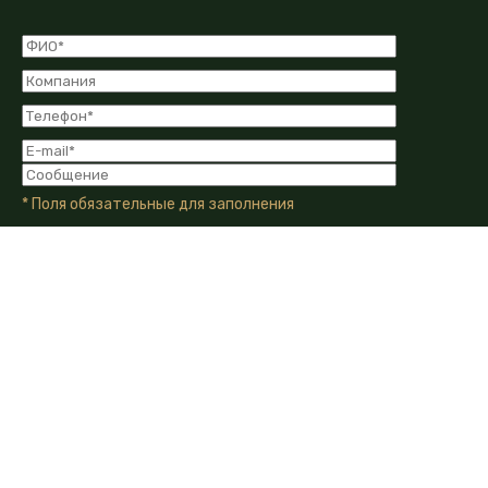
* Поля обязательные для заполнения
Я даю Согласие на обработку моих персональных
данных в соответствии с Политикой конфиденциальности
компании.
Я даю согласие на получение информационных и
рекламных сообщений от компании по email, телефону или
другим каналам связи.