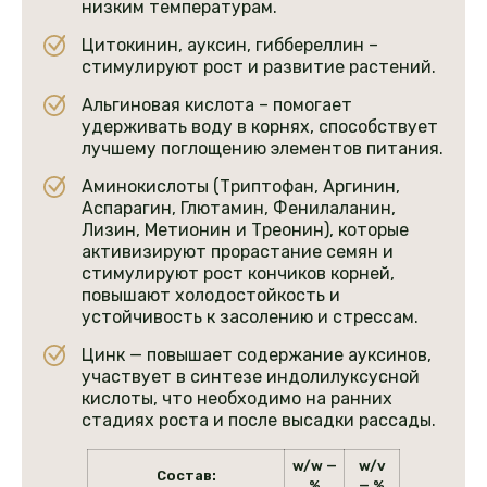
низким температурам.
Цитокинин, ауксин, гиббереллин –
стимулируют рост и развитие растений.
Альгиновая кислота – помогает
удерживать воду в корнях, способствует
лучшему поглощению элементов питания.
Аминокислоты (Триптофан, Аргинин,
Аспарагин, Глютамин, Фенилаланин,
Лизин, Метионин и Треонин), которые
активизируют прорастание семян и
стимулируют рост кончиков корней,
повышают холодостойкость и
устойчивость к засолению и стрессам.
Цинк — повышает содержание ауксинов,
участвует в синтезе индолилуксусной
кислоты, что необходимо на ранних
стадиях роста и после высадки рассады.
w/w —
w/v
Состав:
%
— %