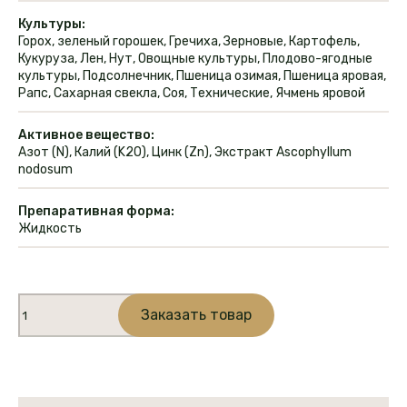
Культуры:
Горох, зеленый горошек, Гречиха, Зерновые, Картофель,
Кукуруза, Лен, Нут, Овощные культуры, Плодово-ягодные
культуры, Подсолнечник, Пшеница озимая, Пшеница яровая,
Рапс, Сахарная свекла, Соя, Технические, Ячмень яровой
Активное вещество:
Азот (N), Калий (K2O), Цинк (Zn), Экстракт Ascophyllum
nodosum
Препаративная форма:
Жидкость
Количество
Заказать товар
товара
Максифол
Рутфарм