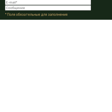
* Поля обязательные для заполнения
Я даю Согласие на обработку моих персональных
данных в соответствии с Политикой конфиденциальности
компании.
Я даю согласие на получение информационных и
рекламных сообщений от компании по email, телефону или
другим каналам связи.
350010, г. Краснодар, ул. Зиповская, д.5
+7 (861) 210-40-71
info@demetra-crop.ru