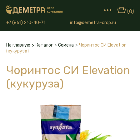
•••
(0)
+7 (861) 210-40-71
info@demetra-crop.ru
На главную
>
Каталог
>
Семена
>
Чоринтос СИ Elevation
(кукуруза)
Чоринтос СИ Elevation
(кукуруза)