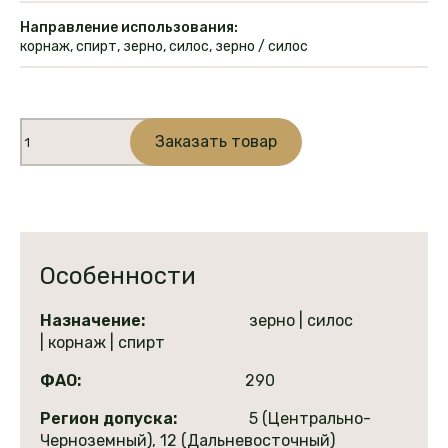
Направление использования:
корнаж, спирт, зерно, силос, зерно / силос
Количество
Заказать товар
товара
Чоринтос
СИ
Elevation
(кукуруза)
Особенности
Назначение:
зерно | силос
| корнаж | спирт
ФАО:
290
Регион допуска:
5 (Центрально-
Черноземный), 12 (Дальневосточный)