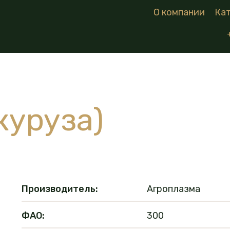
О компании
Ка
уруза)
Производитель:
Агроплазма
ФАО:
300