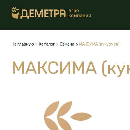
На главную
>
Каталог
>
Семена
>
МАКСИМА (кукуруза)
МАКСИМА (кук