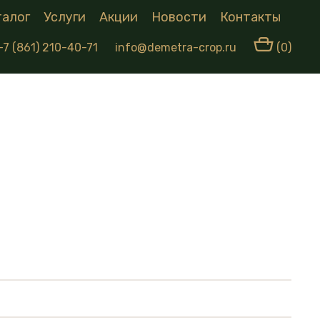
талог
Услуги
Акции
Новости
Контакты
+7 (861) 210-40-71
info@demetra-crop.ru
(0)