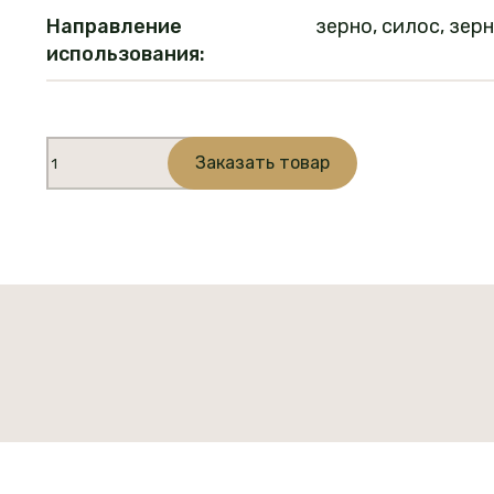
Направление
зерно, силос, зер
использования:
Количество
Заказать товар
товара
МАКСИМА
(кукуруза)