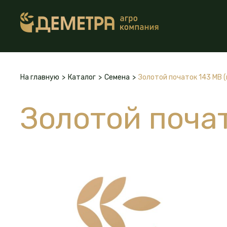
На главную
>
Каталог
>
Семена
>
Золотой початок 143 МВ (
Золотой почат