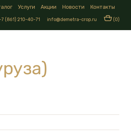
талог
Услуги
Акции
Новости
Контакты
+7 (861) 210-40-71
info@demetra-crop.ru
(0)
уруза)