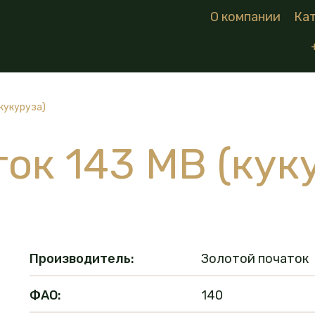
О компании
Ка
кукуруза)
ок 143 МВ (кук
Производитель:
Золотой початок
ФАО:
140