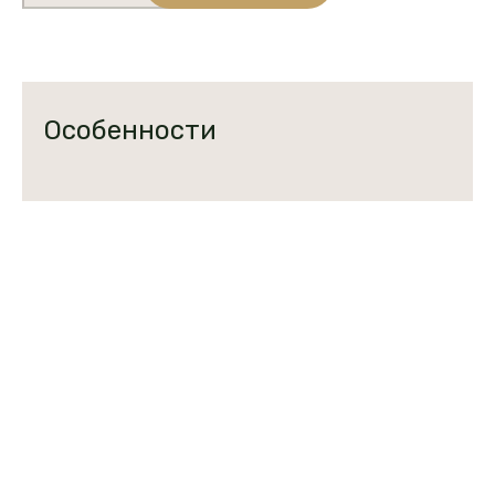
Золотой
початок
147
МВ
(кукуруза)
Особенности