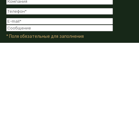
* Поля обязательные для заполнения
Я даю Согласие на обработку моих персональных
данных в соответствии с Политикой конфиденциальности
компании.
Я даю согласие на получение информационных и
рекламных сообщений от компании по email, телефону или
другим каналам связи.
350010, г. Краснодар, ул. Зиповская, д.5