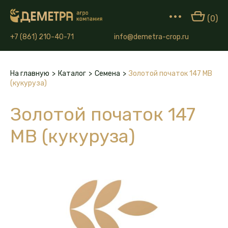
•••
(0)
+7 (861) 210-40-71
info@demetra-crop.ru
На главную
>
Каталог
>
Семена
>
Золотой початок 147 МВ
(кукуруза)
Золотой початок 147
МВ (кукуруза)