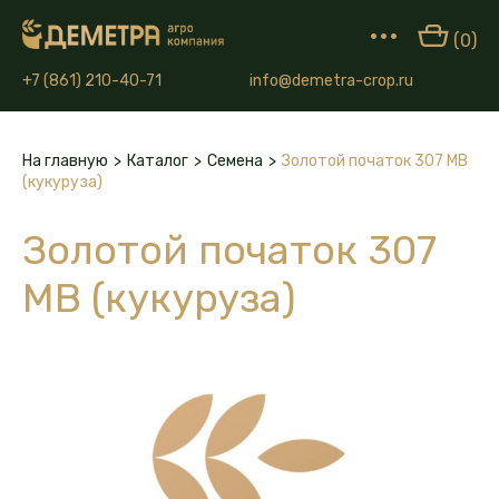
•••
(0)
+7 (861) 210-40-71
info@demetra-crop.ru
На главную
>
Каталог
>
Семена
>
Золотой початок 307 МВ
(кукуруза)
Золотой початок 307
МВ (кукуруза)