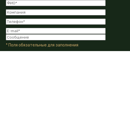
* Поля обязательные для заполнения
Я даю Согласие на обработку моих персональных
данных в соответствии с Политикой конфиденциальности
компании.
Я даю согласие на получение информационных и
рекламных сообщений от компании по email, телефону или
другим каналам связи.