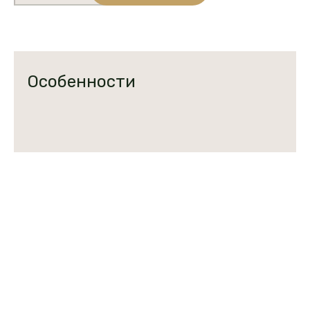
Золотой
початок
307
МВ
(кукуруза)
Особенности