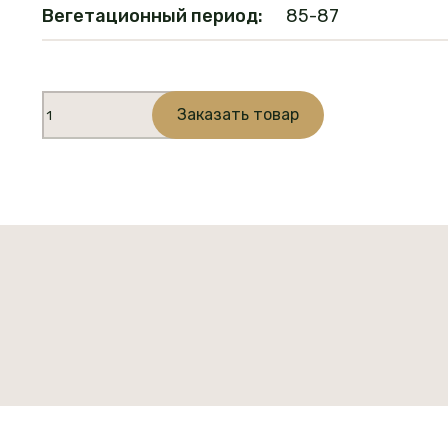
Вегетационный период:
85-87
Количество
Заказать товар
товара
АЛИСА
(горчица)