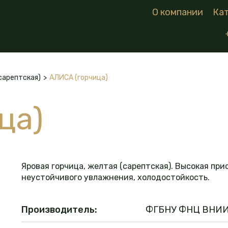
О компании
Ка
сарептская)
>
АЛИСА (горчица)
ца)
Яровая горчица, желтая (сарептская). Высокая пр
неустойчивого увлажнения, холодостойкость.
Производитель:
ФГБНУ ФНЦ ВНИ