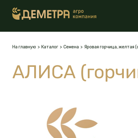
На главную
>
Каталог
>
Семена
>
Яровая горчица, желтая (
АЛИСА (горчи