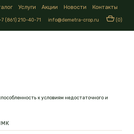
талог
Услуги
Акции
Новости
Контакты
+7 (861) 210-40-71
info@demetra-crop.ru
(0)
испособленность к условиям недостаточного и
ИМК