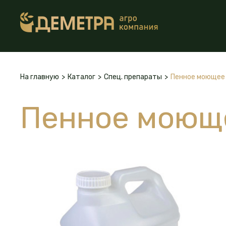
На главную
>
Каталог
>
Спец. препараты
>
Пенное моющее 
Пенное моюще