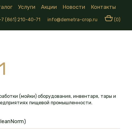
талог
Услуги
Акции
Новости
Контакты
+7 (861) 210-40-71
info@demetra-crop.ru
(0)
1
аботки (мойки) оборудования, инвентаря, тары и
редприятиях пищевой промышленности.
leanNorm)