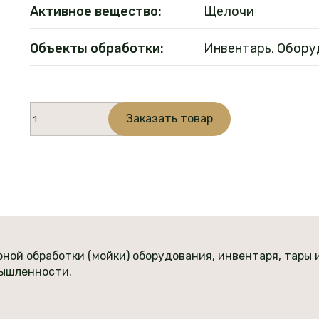
Активное вещество:
Щелочи
Объекты обработки:
Инвентарь, Обору
Количество
Заказать товар
товара
Пенное
моющее
средство
T-
11
ной обработки (мойки) оборудования, инвентаря, тары
мышленности.