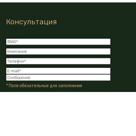
Консультация
* Поля обязательные для заполнения
Я даю Согласие на обработку моих персональных
данных в соответствии с Политикой конфиденциальности
компании.
Я даю согласие на получение информационных и
рекламных сообщений от компании по email, телефону или
другим каналам связи.