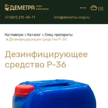
•••
(0)
+7 (861) 210-40-71
info@demetra-crop.ru
На главную
>
Каталог
>
Спец. препараты
>
Дезинфицирующее средство P-36
Дезинфицирующее
средство P-36