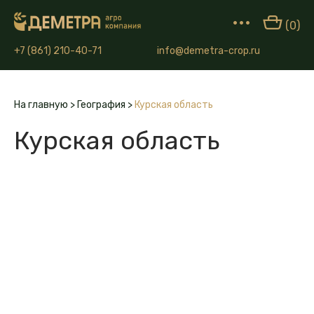
•••
(0)
+7 (861) 210-40-71
info@demetra-crop.ru
На главную
>
География
>
Курская область
Курская область