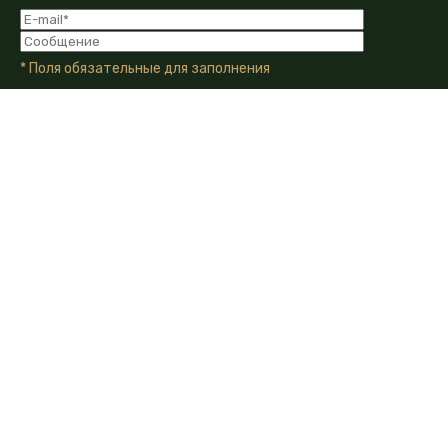
* Поля обязательные для заполнения
Я даю Согласие на обработку моих персональных
данных в соответствии с Политикой конфиденциальности
компании.
Я даю согласие на получение информационных и
рекламных сообщений от компании по email, телефону или
другим каналам связи.
350010, г. Краснодар, ул. Зиповская, д.5
+7 (861) 210-40-71
info@demetra-crop.ru