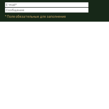
* Поля обязательные для заполнения
Я даю Согласие на обработку моих персональных
данных в соответствии с Политикой конфиденциальности
компании.
Я даю согласие на получение информационных и
рекламных сообщений от компании по email, телефону или
другим каналам связи.
350010, г. Краснодар, ул. Зиповская, д.5
+7 (861) 210-40-71
info@demetra-crop.ru