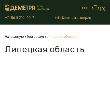
•••
(0)
+7 (861) 210-40-71
info@demetra-crop.ru
На главную
>
География
>
Липецкая область
Липецкая область