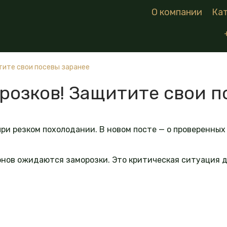
О компании
Ка
тите свои посевы заранее
розков! Защитите свои п
при резком похолодании. В новом посте — о проверенных
онов ожидаются заморозки. Это критическая ситуация 