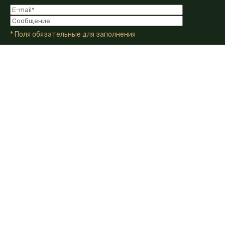
* Поля обязательные для заполнения
Я даю Согласие на обработку моих персональных
данных в соответствии с Политикой конфиденциальности
компании.
Я даю согласие на получение информационных и
рекламных сообщений от компании по email, телефону или
другим каналам связи.
350010, г. Краснодар, ул. Зиповская, д.5
+7 (861) 210-40-71
info@demetra-crop.ru