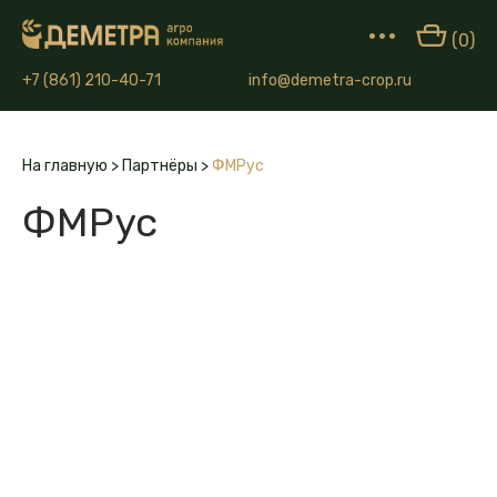
•••
(0)
+7 (861) 210-40-71
info@demetra-crop.ru
На главную
>
Партнёры
>
ФМРус
ФМРус