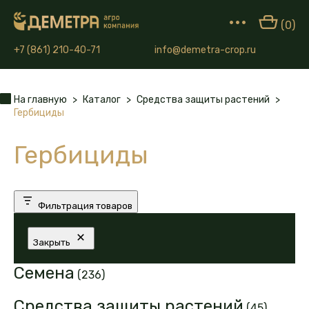
•••
(0)
+7 (861) 210-40-71
info@demetra-crop.ru
На главную
>
Каталог
>
Средства защиты растений
>
Гербициды
Гербициды
Фильтрация товаров
Закрыть
236
Семена
236
товаров
45
Средства защиты растений
45