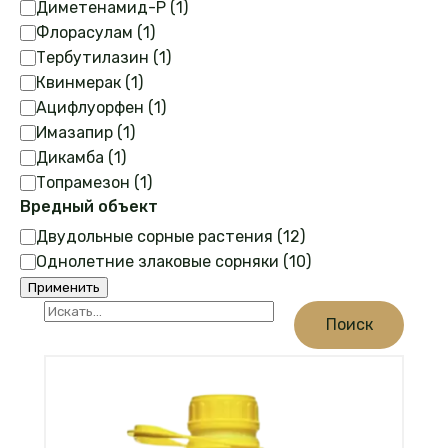
Диметенамид-P
(
1
)
Флорасулам
(
1
)
Тербутилазин
(
1
)
Квинмерак
(
1
)
Ацифлуорфен
(
1
)
Имазапир
(
1
)
Дикамба
(
1
)
Топрамезон
(
1
)
Вредный объект
Вредоносные
Двудольные сорные растения
(
12
)
объекты
Однолетние злаковые сорняки
(
10
)
Применить
Поиск