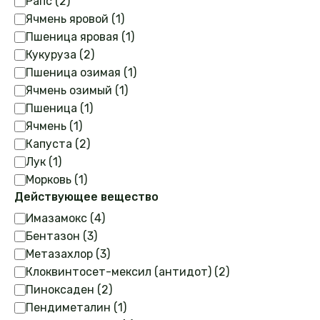
Рапс
(
2
)
Ячмень яровой
(
1
)
Пшеница яровая
(
1
)
Кукуруза
(
2
)
Пшеница озимая
(
1
)
Ячмень озимый
(
1
)
Пшеница
(
1
)
Ячмень
(
1
)
Капуста
(
2
)
Лук
(
1
)
Морковь
(
1
)
Действующее вещество
Действующее
Имазамокс
(
4
)
вещество
Бентазон
(
3
)
Метазахлор
(
3
)
Клоквинтосет-мексил (антидот)
(
2
)
Пиноксаден
(
2
)
Пендиметалин
(
1
)