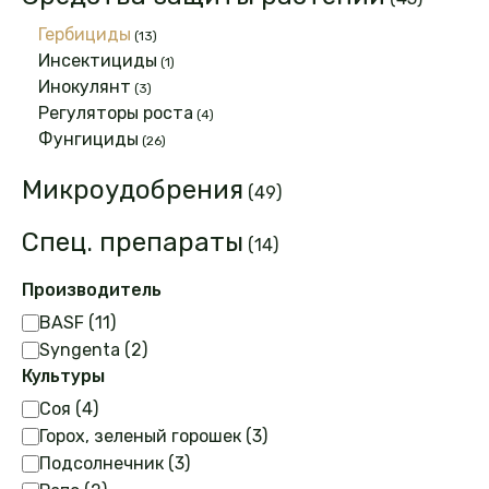
товаров
13
Гербициды
13
товаров
1
Инсектициды
1
товар
3
Инокулянт
3
товара
4
Регуляторы роста
4
товара
26
Фунгициды
26
товаров
49
Микроудобрения
49
товаров
14
Спец. препараты
14
товаров
Производитель
Производитель
BASF
(
11
)
Syngenta
(
2
)
Культуры
Культуры
Соя
(
4
)
Горох, зеленый горошек
(
3
)
Подсолнечник
(
3
)